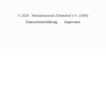
© 2026 - Heimatmuseum Zehlendorf e.V. (1886)
Datenschutzerklärung
Impressum