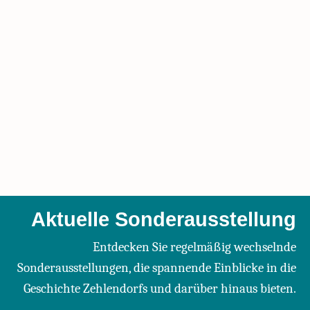
Sonderausstellung im Heimatmuseum Zehlendorf
sein. Bitte melden Sie sich gegebenenfalls per Mail
bei Matthias Aettner:
Matthias.Aettner@heimatmuseum-zehlendorf.de
Aktuelle Sonderausstellung
Entdecken Sie regelmäßig wechselnde
Sonderausstellungen, die spannende Einblicke in die
Geschichte Zehlendorfs und darüber hinaus bieten.