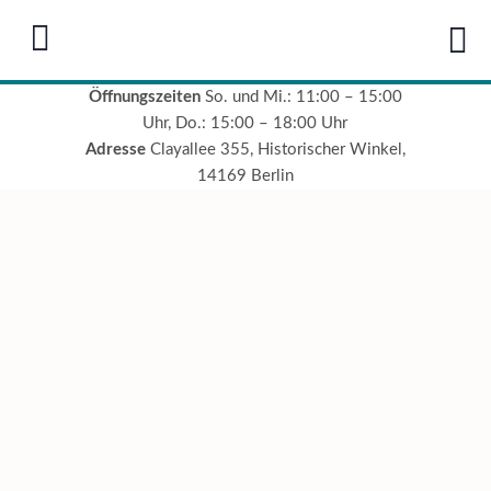
Öffnungszeiten
So. und Mi.: 11:00 – 15:00
Uhr, Do.: 15:00 – 18:00 Uhr
Adresse
Clayallee 355, Historischer Winkel,
14169 Berlin
Im
August
bleibt das
Heimatmuseum am
Donnerstagnachmittag
geschlossen.